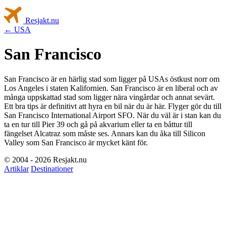
Resjakt
.nu
← USA
San Francisco
San Francisco är en härlig stad som ligger på USAs östkust norr om
Los Angeles i staten Kalifornien. San Francisco är en liberal och av
många uppskattad stad som ligger nära vingårdar och annat sevärt.
Ett bra tips är definitivt att hyra en bil när du är här. Flyger gör du till
San Francisco International Airport SFO. När du väl är i stan kan du
ta en tur till Pier 39 och gå på akvarium eller ta en båttur till
fängelset Alcatraz som måste ses. Annars kan du åka till Silicon
Valley som San Francisco är mycket känt för.
© 2004 - 2026 Resjakt.nu
Artiklar
Destinationer