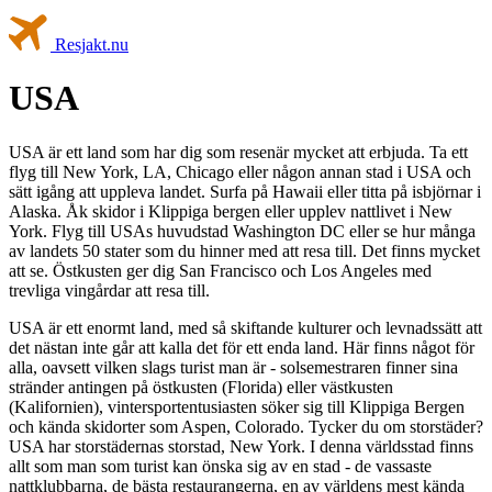
Resjakt
.nu
USA
USA är ett land som har dig som resenär mycket att erbjuda. Ta ett
flyg till New York, LA, Chicago eller någon annan stad i USA och
sätt igång att uppleva landet. Surfa på Hawaii eller titta på isbjörnar i
Alaska. Åk skidor i Klippiga bergen eller upplev nattlivet i New
York. Flyg till USAs huvudstad Washington DC eller se hur många
av landets 50 stater som du hinner med att resa till. Det finns mycket
att se. Östkusten ger dig San Francisco och Los Angeles med
trevliga vingårdar att resa till.
USA är ett enormt land, med så skiftande kulturer och levnadssätt att
det nästan inte går att kalla det för ett enda land. Här finns något för
alla, oavsett vilken slags turist man är - solsemestraren finner sina
stränder antingen på östkusten (Florida) eller västkusten
(Kalifornien), vintersportentusiasten söker sig till Klippiga Bergen
och kända skidorter som Aspen, Colorado. Tycker du om storstäder?
USA har storstädernas storstad, New York. I denna världsstad finns
allt som man som turist kan önska sig av en stad - de vassaste
nattklubbarna, de bästa restaurangerna, en av världens mest kända