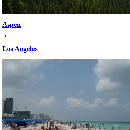
Aspen
📍
Los Angeles