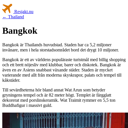
Resjakt
.nu
← Thailand
Bangkok
Bangkok är Thailands huvudstad. Staden har ca 5,2 miljoner
invånare, men i hela storstadsområdet bord det drygt 10 miljoner.
Bangkok är ett av världens populäraste turistmål med billig shopping
och ett brett nöjesliv med klubbar, barer och diskotek. Bangkok är
även en av Asiens snabbast växande städer. Staden är mycket
varierande med allt från moderna skyskrapor, palats och tempel till
kåkstäder.
Till sevärdheterna hör bland annat Wat Arun som betyder
gryningens tempel och är 82 meter högt. Templet är färgglatt
dekorerat med porslinskeramik. Wat Traimit rymmer en 5,5 ton
Buddhafigur i massivt guld.