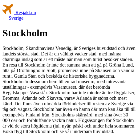
Resjakt
.nu
← Sverige
Stockholm
Stockholm, Skandinaviens Venedig, är Sveriges huvudstad och även
landets största stad. Det är en väldigt vacker stad, med många
charmiga inslag som är ett måste när man som turist besöker staden.
En resa till Stockholm är inte det samma utan att gå på Gröna Lund,
titta på Drottningholm Slott, promenera inne på Skansen och vandra
runt i Gamla Stan och beskåda de historiska byggnaderna.
Stockholm är dessutom hem till en rad museum, med intressanta
utställningar - exempelvis Vasamuseet, där det berömda
Regalskeppet Vasa står. Stockholm har inte mindre än tre flygplatser,
Bromma, Arlanda och Skavsta, varav Arlanda är störst och mest
känd. Det finns även utmärkta förbindelser till resten av Sverige via
tåg och vägnät. Stockholm har även en hamn där man kan åka till till
exempelvis Finland från. Stockholms skärgård, med sina över 30
000 öar och förbluffande vackra natur. Högsäsongen för Stockholm
är vid de stora högtiderna (jul, nyår, påsk) och under hela sommaren.
Boka flyg till Stockholm och se vår underbara huvudstad.