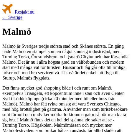
Resjakt
.nu
← Sverige
Malmö
Malmö är Sveriges tredje största stad och Skånes största. En gång
hade Malmö en stämpel som en något smutsig industristad, men
Turning Torso, Öresundsbron, och (snart) Citytunneln har förvandlat
Malmö. Det är nu i allra högsta grad en välförbunden och modern
stad med många val för turisten. Bussar och tåg går ofta till rimliga
priser och med bra servicenivå. Likaså är det enkelt att flyga till
Sturup, Malmös flygplats.
Det finns mycket god shopping både i och runt om Malmö,
exempelvis Triangeln, ett köpcentrum inne i stan och även Center
Syd i Löddeköpinge (cirka 20 minuter med bil eller buss från
Malmö). Malmö har fått rykte om sig att vara Sveriges Chicago,
med hög brottslighet på gatorna. Använder man som turist/besökare
sunt förnuft och undviker mörka folktomma gator så bör man klara
sig bra. I Malmö finns det en hel del spännande saker att se -
Turning Torso, Högskolan, Malmömässan och mycket mer.
Malmöfestivalen, som brukar hållas i augusti, får alltid staden att