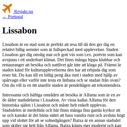
Resjakt
.nu
← Portugal
Lissabon
Lissabon är en stad som är perfekt att resa till då den ger dig en
relativt billig semster som är fullspeckad med upplevelser. Staden
Lissabon ger dig otrolig mat och gott vin som t.ex. portvin som kan
avnjutas i ett underbart klimat. Det finns många hippa klubbar och
restauranger att besöka och nattlivet går inte att klaga på. Främst är
staden känd för kulturupplevelserna den har att erbjuda dig som
reser hit. Du kan till en billig peng åka runt i staden med hjälp av
spårvagn eller varför inte testa en linbana och se stadan från ovan?
Om du vill ta en titt utanför staden är pendeltågen att rekomendera.
Intressanta och häftiga områden att besöka är Alfama som är en av
de äldre stadsdelarna i Lissabon. Av vissa kallas Alfama för den
historiska själen i Lissabon och måste helt enkelt upplevas.
Stadsdelen är medeltida och här finns många fina gamla kyrkor att
se och kanske är det bästa sättet att bara vandra runt och avsluta högt
upp vid slottet för att se solnedgången? Baixa är en annan stadsdel
som skiljer sig helt från Alfama. Baixa känns mer modernt och kan