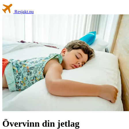
Resjakt
.nu
Övervinn din jetlag