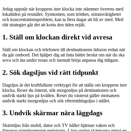
Jetlag uppstår när kroppens inre klocka inte stämmer överens med
lokaltiden på resmålet. Symtomen, som trötthet, sömnsvårigheter
och koncentrationsproblem, kan ta flera dagar att bli av med. Med
rätt strategier går det att korta den tiden rejält.
1. Ställ om klockan direkt vid avresa
Ställ om klockan och telefonen till destinationens tidszon redan när
du går ombord. Det hjälper dig att fatta bättre beslut om när du ska
sova och äta under resan och mentalt börja anpassa dig tidigare.
2. Sök dagsljus vid rätt tidpunkt
Dagsljus är det kraftfullaste verktyget för att ställa om kroppens inre
klocka. Reser du österut, sök morgonljus på destinationen och
undvik starkt ljus på kvällen. Reser du västerut gäller motsatsen:
undvik starkt morgonljus och sök eftermiddagsljus i stället.
3. Undvik skärmar nära läggdags
Skärmljus från mobil, dator och TV håller hjärnan vaken och
försenar sömnhormonet melatonin. Lägg undan skärmarna minst en