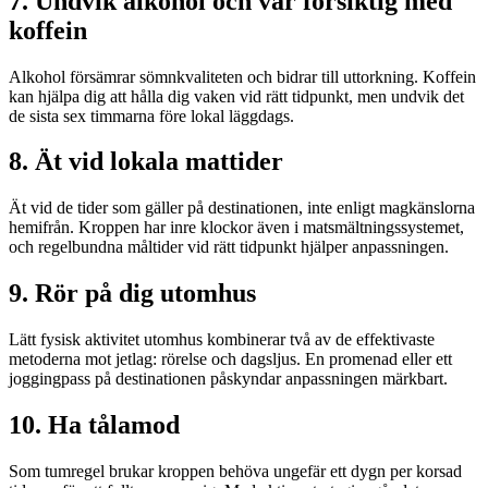
7. Undvik alkohol och var försiktig med
koffein
Alkohol försämrar sömnkvaliteten och bidrar till uttorkning. Koffein
kan hjälpa dig att hålla dig vaken vid rätt tidpunkt, men undvik det
de sista sex timmarna före lokal läggdags.
8. Ät vid lokala mattider
Ät vid de tider som gäller på destinationen, inte enligt magkänslorna
hemifrån. Kroppen har inre klockor även i matsmältningssystemet,
och regelbundna måltider vid rätt tidpunkt hjälper anpassningen.
9. Rör på dig utomhus
Lätt fysisk aktivitet utomhus kombinerar två av de effektivaste
metoderna mot jetlag: rörelse och dagsljus. En promenad eller ett
joggingpass på destinationen påskyndar anpassningen märkbart.
10. Ha tålamod
Som tumregel brukar kroppen behöva ungefär ett dygn per korsad